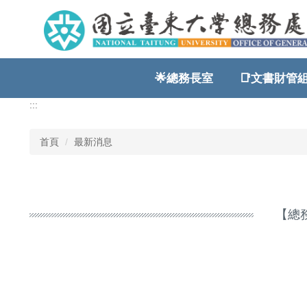
跳
到
主
要
內
🌟總務長室
📑文書財管組
容
區
:::
首頁
最新消息
【總務