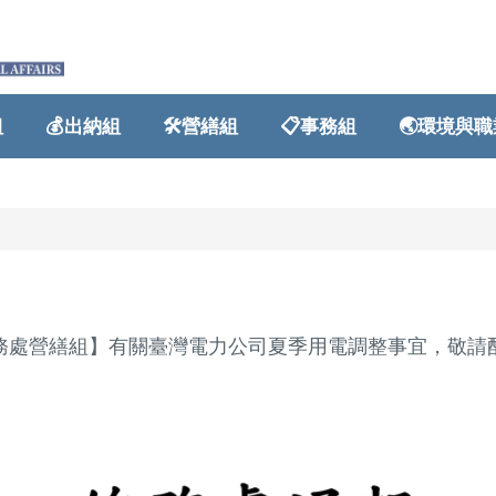
💰出納組
🛠️營繕組
📋事務組
🌏環境與職業
處營繕組】有關臺灣電力公司夏季用電調整事宜，敬請配