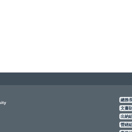
總務長室
ty
文書財管
出納組
#1
營繕組
#1
事務組
#1
環境與職