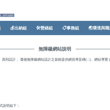
💰出納組
🛠️營繕組
📋事務組
🌏環境與職業
無障礙網站說明
設計， 遵循無障礙網站設計之規範提供網頁導盲磚(:::)、網站導覽 (Site Navi
式說明如下：