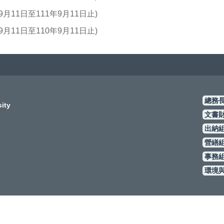
1日至111年9月11日止)
1日至110年9月11日止)
總務長室
ty
文書財管
出納組
#1
營繕組
#1
事務組
#1
環境與職