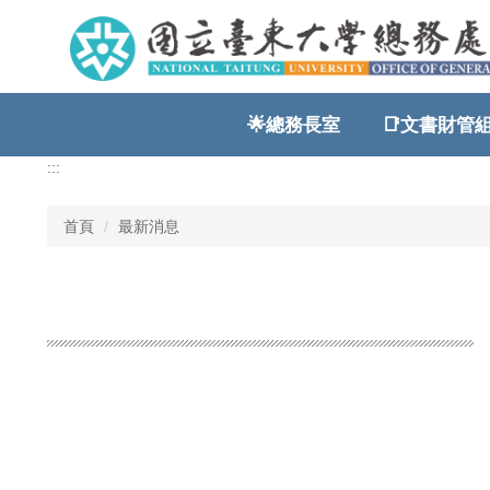
跳
到
主
要
內
🌟總務長室
📑文書財管組
容
區
:::
首頁
最新消息