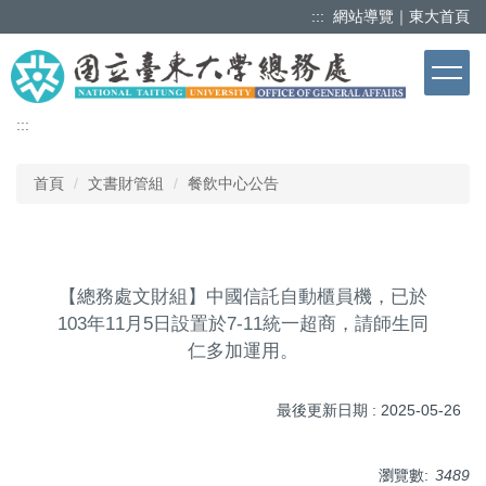
跳
:::
網站導覽
｜
東大首頁
到
主
要
內
:::
容
區
首頁
文書財管組
餐飲中心公告
【總務處文財組】中國信託自動櫃員機，已於
103年11月5日設置於7-11統一超商，請師生同
仁多加運用。
最後更新日期 :
2025-05-26
瀏覽數:
3489